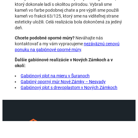
ktorý dokonale ladí s okolitou prírodou. Vybrali sme
kameň vo farbe podobnej chate a pre výplň sme použili
kameň vo frakcii 63/125, ktorý sme na viditeľnej strane
esteticky uložili. Celá realizácia bola dokončená za jediný
deň.
Chcete podobné oporné múry?
Neváhajte nás
kontaktovať a my vám vypracujeme
nezáväznú cenovú
ponuku na gabiónové oporné múry
.
Ďalšie gabiónové realizácie v Nových Zámkoch a v
okolí:
Gabiónový plot na mieru v Šuranoch
Gabióný oporný múr Nové Zámky – Nesvady
Gabiónový plot s drevoplastom v Nových Zámkoch
VEMA PRO S.R.O.
Sme mladá dynamicky sa rozvíjajúca firma