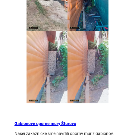
Gabiónové oporné múry Štúrovo
Našej zákazníčke sme navrhli oporný múr z gabiónov,