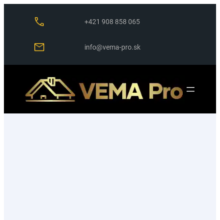
Prejsť
na
+421 908 858 065
obsah
info@vema-pro.sk